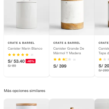
CRATE & BARREL
CRATE & BARREL
CRATE
Canister Marin Blanco
Canister Grande De
Canist
Mármol Y Madera
Tapa 
(2)
(3)
S/ 53.40
-40%
S/ 2
S/ 399
S/ 89
S/ 289
Más opciones similares