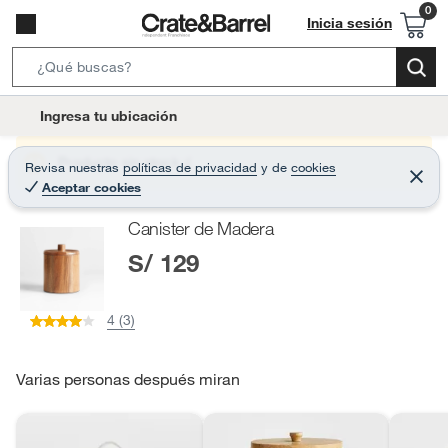
Inicia sesión
S
e
l
Ingresa tu ubicación
a
o
r
c
Producto sin stock :(
Revisa nuestras
políticas de privacidad
y
de
cookies
c
C
a
Aceptar cookies
e
h
r
t
r
B
Canister de Madera
a
i
r
a
S/ 129
o
r
n
-
4 (3)
i
c
o
Varias personas después miran
n