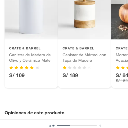
CRATE & BARREL
CRATE & BARREL
CRATE
Canister de Madera de
Canister de Mármol con
Morte
Olivo y Cerámica Mate
Tapa de Madera
Acacia
(1)
(1)
S/ 109
S/ 189
S/ 8
S/ 169
Opiniones de este producto
1
5