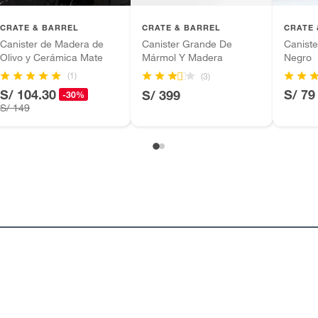
inión
CRATE & BARREL
CRATE & BARREL
CRATE 
Canister de Madera de
Canister Grande De
Canist
Olivo y Cerámica Mate
Mármol Y Madera
Negro
(1)
(3)
, suplementos alimenticios, vitaminas.
S/ 104.30
S/ 79
S/ 399
-30%
do
S/ 149
as de baño con señales de uso, sin empaques, etiquetas o