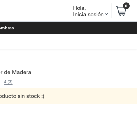
0
Hola
,
Inicia sesión
ombras
er de Madera
4 (3)
oducto sin stock :(