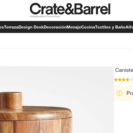
es
Terraza
Design Desk
Decoración
Menaje
Cocina
Textiles y Baño
Alf
Canist
Pr