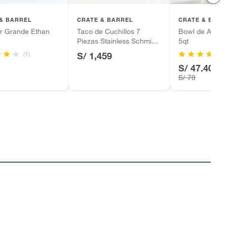
& BARREL
CRATE & BARREL
CRATE & BARR
er Grande Ethan
Taco de Cuchillos 7
Bowl de Acero 
Piezas Stainless Schmidt
5qt
Brothers
(1)
(5
S/ 1,459
S/ 47.40
-4
S/ 79