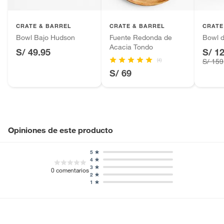
Plantas.
Productos que hayan sido previamente instalados.
CRATE & BARREL
CRATE & BARREL
CRATE
Baterías de auto.
Bowl Bajo Hudson
Fuente Redonda de
Bowl d
Acacia Tondo
Motocicletas y bicicletas motorizadas.
S/ 49.95
S/ 1
(4)
Licores y cigarros electrónicos.
S/ 159
S/ 69
Opiniones de este producto
5
4
3
0
comentarios
2
1