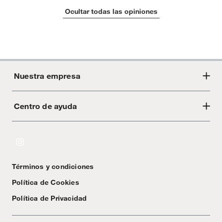
Ocultar todas las opiniones
Nuestra empresa
Centro de ayuda
Acerca de Crate
Tiendas
Cambios y devoluciones
Libro de Reclamaciones
Términos y condiciones
Textos Legales
Política de Cookies
Política de Privacidad