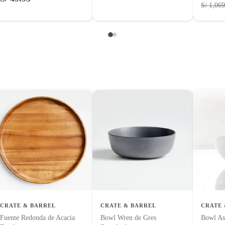
S/ 1,069
a
con señales de uso, sin empaques, etiquetas o sellos.
CRATE & BARREL
CRATE & BARREL
CRATE 
Fuente Redonda de Acacia
Bowl Wren de Gres
Bowl As