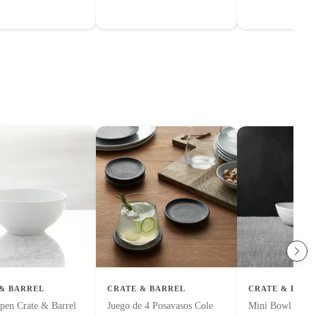
& BARREL
CRATE & BARREL
CRATE & BARR
pen Crate & Barrel
Juego de 4 Posavasos Cole
Mini Bowl Merc