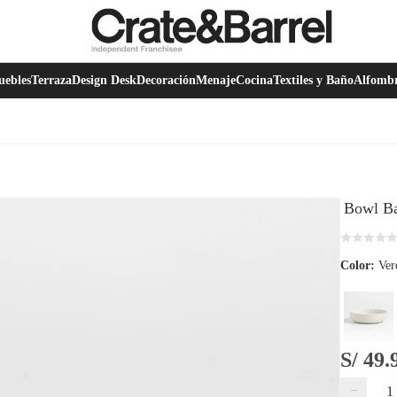
ebles
Terraza
Design Desk
Decoración
Menaje
Cocina
Textiles y Baño
Alfomb
Bowl B
Color:
Ver
S/ 49.
−