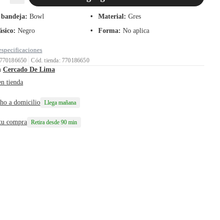
 bandeja
:
Bowl
Material
:
Gres
ásico
:
Negro
Forma
:
No aplica
especificaciones
 770186650
Cód. tienda: 770186650
n
Cercado De Lima
en tienda
ho a domicilio
Llega mañana
 tu compra
Retira desde 90 min