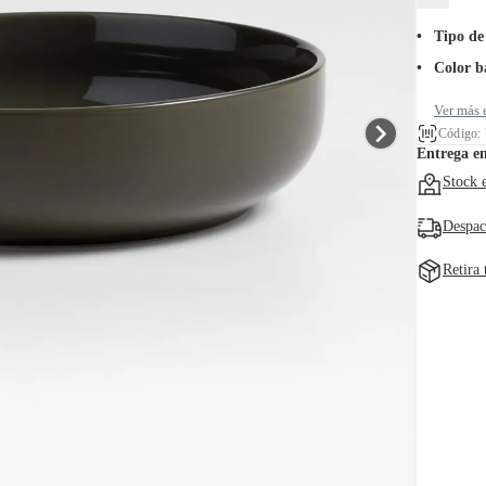
Tipo de
Color b
Ver más 
Código:
Entrega e
Stock 
Despac
Retira