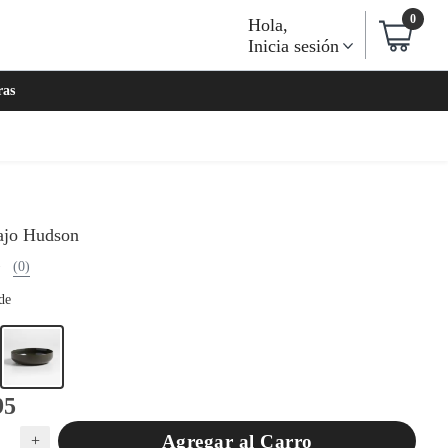
0
Hola
,
Inicia sesión
ras
ajo Hudson
(0)
de
95
Agregar al Carro
+