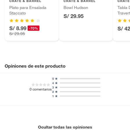
CRATE & BARREL
CRATE & BARREL
CRATE
Baterías de auto.
Plato para Ensalada
Bowl Hudson
Tabla 
Apto para
Sí
Staccato
Traver
Motocicletas y bicicletas motorizadas.
microondas
S/ 29.95
(2)
Licores y cigarros electrónicos.
S/ 8.99
S/ 4
-70%
S/ 29.95
Opiniones de este producto
5
4
3
0
comentarios
2
1
Ocultar todas las opiniones