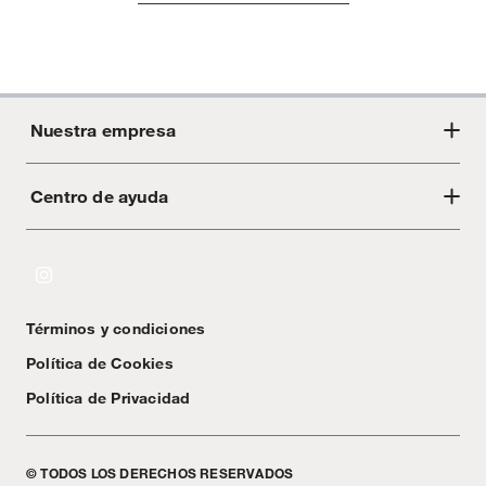
Nuestra empresa
Centro de ayuda
Acerca de Crate
Tiendas
Cambios y devoluciones
Libro de Reclamaciones
Términos y condiciones
Textos Legales
Política de Cookies
Política de Privacidad
© TODOS LOS DERECHOS RESERVADOS