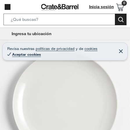
Inicia sesión
S
e
l
Ingresa tu ubicación
a
o
r
c
Revisa nuestras
políticas de privacidad
y
de
cookies
c
C
a
Aceptar cookies
e
h
r
t
r
B
a
i
r
a
o
r
n
-
i
c
o
n