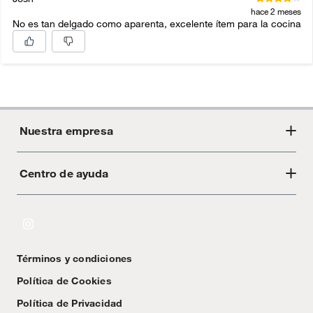
hace 2 meses
No es tan delgado como aparenta, excelente ítem para la cocina
Nuestra empresa
Centro de ayuda
Acerca de Crate
Tiendas
Cambios y devoluciones
Libro de Reclamaciones
Términos y condiciones
Textos Legales
Política de Cookies
Política de Privacidad