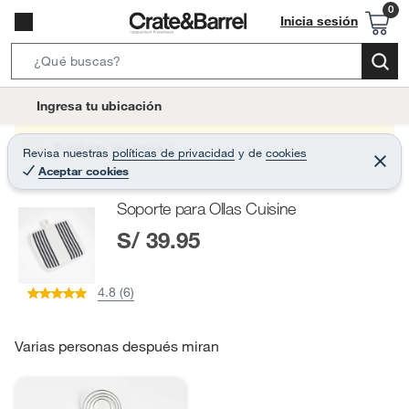
Inicia sesión
S
e
l
Ingresa tu ubicación
a
o
r
c
Producto sin stock :(
Revisa nuestras
políticas de privacidad
y
de
cookies
c
C
a
Aceptar cookies
e
h
r
t
r
B
Soporte para Ollas Cuisine
a
i
r
a
S/ 39.95
o
r
n
-
4.8 (6)
i
c
o
Varias personas después miran
n