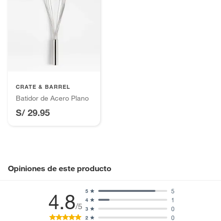
CRATE & BARREL
Batidor de Acero Plano
S/ 29.95
Opiniones de este producto
5
5
4.8
1
4
/5
0
3
0
2