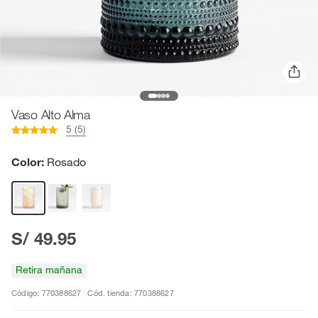
Vaso Alto Alma
5 (5)
Color:
Rosado
S/ 49.95
Retira mañana
Código: 770388627
Cód. tienda: 770388627