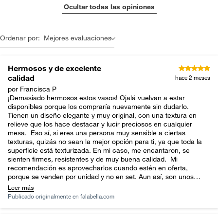
Ocultar todas las opiniones
Ordenar por:
Mejores evaluaciones
Hermosos y de excelente
calidad
hace 2 meses
por Francisca P
¡Demasiado hermosos estos vasos! Ojalá vuelvan a estar
disponibles porque los compraría nuevamente sin dudarlo.
Tienen un diseño elegante y muy original, con una textura en
relieve que los hace destacar y lucir preciosos en cualquier
mesa. Eso sí, si eres una persona muy sensible a ciertas
texturas, quizás no sean la mejor opción para ti, ya que toda la
superficie está texturizada. En mi caso, me encantaron, se
sienten firmes, resistentes y de muy buena calidad. Mi
recomendación es aprovecharlos cuando estén en oferta,
porque se venden por unidad y no en set. Aun así, son unos
vasos preciosos que realmente valen la pena
Leer más
Publicado originalmente en
falabella.com