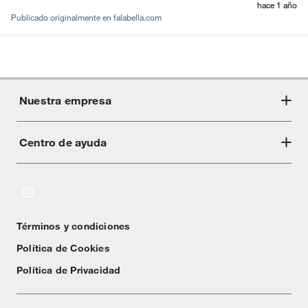
hace 1 año
Publicado originalmente en
falabella.com
Nuestra empresa
Centro de ayuda
Acerca de Crate
Tiendas
Cambios y devoluciones
Libro de Reclamaciones
Términos y condiciones
Textos Legales
Política de Cookies
Política de Privacidad