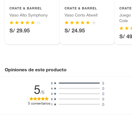
Productos que hayan sido previamente instalados.
CRATE & BARREL
CRATE & BARREL
CRATE
Baterías de auto.
Vaso Alto Symphony
Vaso Corto Atwell
Juego 
Cole
Motocicletas y bicicletas motorizadas.
(1)
(2)
Licores y cigarros electrónicos.
S/ 29.95
S/ 24.95
S/ 4
Opiniones de este producto
5
5
5
0
4
/5
0
3
0
2
5
comentarios
0
1