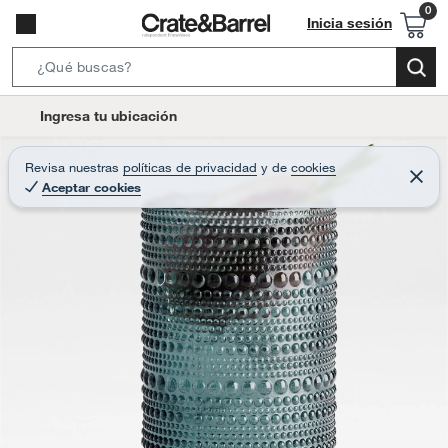
Inicia sesión
S
e
l
Ingresa tu ubicación
a
o
r
c
Revisa nuestras
políticas de privacidad
y
de
cookies
c
C
a
Aceptar cookies
e
h
r
t
r
B
a
i
r
a
o
r
n
-
i
c
o
n