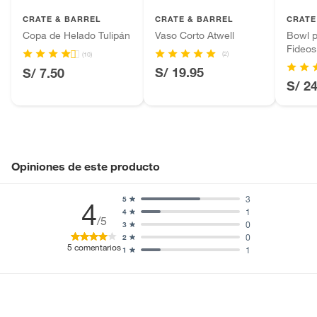
Productos que hayan sido previamente instalados.
CRATE & BARREL
CRATE & BARREL
CRATE
Baterías de auto.
Copa de Helado Tulipán
Vaso Corto Atwell
Bowl 
Fideos
Motocicletas y bicicletas motorizadas.
(2)
(10)
Licores y cigarros electrónicos.
S/ 19.95
S/ 7.50
S/ 2
Opiniones de este producto
3
5
4
1
4
/5
0
3
0
2
5
comentarios
1
1