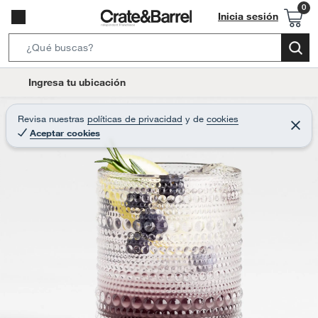
Inicia sesión
S
e
l
Ingresa tu ubicación
a
o
r
c
Revisa nuestras
políticas de privacidad
y
de
cookies
c
C
a
Aceptar cookies
e
h
r
t
r
B
a
i
r
a
o
r
n
-
i
c
o
n