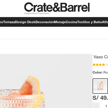
es
Terraza
Design Desk
Decoración
Menaje
Cocina
Textiles y Baño
Alf
Vaso C
Color:
Ro
S/ 49
−