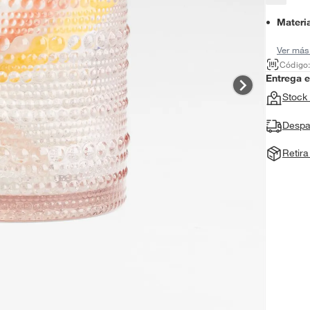
Materi
Ver más
Código
Entrega 
Stock 
Despa
Retir