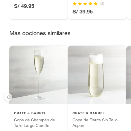
(3)
S/ 49.95
Productos perecibles como alimentos, bebidas, medicamentos
S/ 39.95
Alto
9cm
Productos digitales (descarga inmediata).
Por motivos de salubridad, la ropa interior inferior y rop
sellos.
Más opciones similares
Alimentos, bebidas, fórmulas y leches para bebés.
Productos hechos a medida.
Pinturas de color a pedido.
Plantas.
Productos que hayan sido previamente instalados.
Baterías de auto.
Motocicletas y bicicletas motorizadas.
Licores y cigarros electrónicos.
CRATE & BARREL
CRATE & BARREL
Copa de Champán de
Copa de Flauta Sin Tallo
Tallo Largo Camille
Aspen