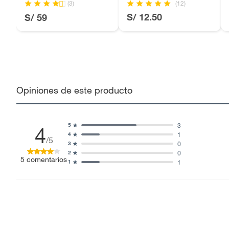
(12)
(3)
S/ 12.50
S/ 59
Opiniones de este producto
3
5
4
1
4
/5
0
3
0
2
5
comentarios
1
1