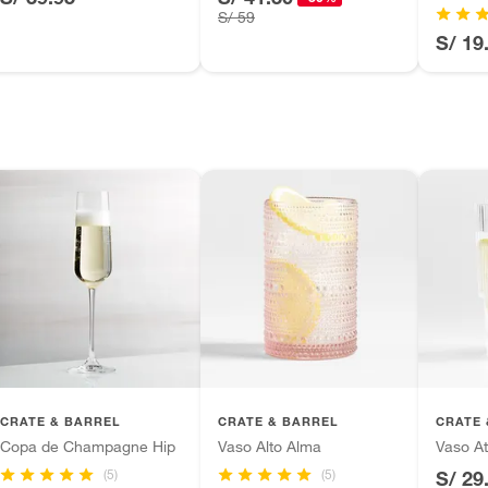
S/ 59
, suplementos alimenticios, vitaminas.
S/ 19
as de baño con señales de uso, sin empaques, etiquetas o
CRATE & BARREL
CRATE & BARREL
CRATE 
Copa de Champagne Hip
Vaso Alto Alma
Vaso At
(5)
(5)
S/ 29