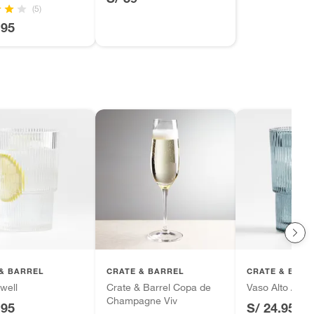
(5)
.95
& BARREL
CRATE & BARREL
CRATE & BARR
well
Crate & Barrel Copa de
Vaso Alto Atwel
Champagne Viv
.95
S/ 24.95