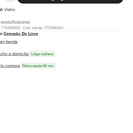
al
:
Vidrio
 especificaciones
: 770388550
Cód. tienda: 770388550
en
Cercado De Lima
en tienda
cho a domicilio
Llega mañana
a tu compra
Retira desde 90 min