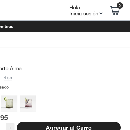
0
Hola
,
Inicia sesión
ombras
orto Alma
4 (5)
sado
.95
Agregar al Carro
+