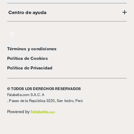
Centro de ayuda
Acerca de Crate
Tiendas
Cambios y devoluciones
Libro de Reclamaciones
Términos y condiciones
Textos Legales
Política de Cookies
Política de Privacidad
© TODOS LOS DERECHOS RESERVADOS
Falabella.com S.A.C. A
. Paseo de la República 3220, San Isidro, Perú
Powered by