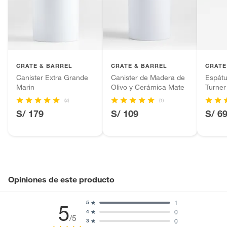
Alimentos, bebidas, fórmulas y leches para bebés.
Productos hechos a medida.
Pinturas de color a pedido.
Plantas.
Productos que hayan sido previamente instalados.
CRATE & BARREL
CRATE & BARREL
CRATE
Baterías de auto.
Canister Extra Grande
Canister de Madera de
Espát
Motocicletas y bicicletas motorizadas.
Marin
Olivo y Cerámica Mate
Turner
Licores y cigarros electrónicos.
(2)
(1)
S/ 179
S/ 109
S/ 6
Opiniones de este producto
1
5
5
0
4
/5
0
3