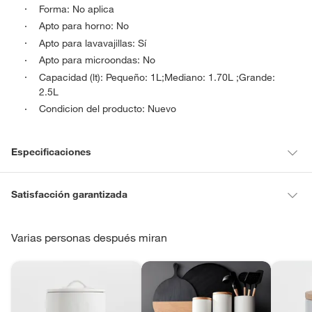
Forma: No aplica
Apto para horno: No
Apto para lavavajillas: Sí
Apto para microondas: No
Capacidad (lt): Pequeño: 1L;Mediano: 1.70L ;Grande:
2.5L
Condicion del producto: Nuevo
Especificaciones
Tipo
Canisters
Satisfacción garantizada
La mayoría de los productos tienen
30 días desde que los recibes
para hacer una devolución.
Varias personas después miran
Material
Gres
Sin embargo, tenemos categorías que cuentan con plazos diferentes,
otras con restricciones y algunas que no se pueden devolver ni
Condicion del
Nuevo
cambiar. Conoce cuáles son:
producto
Productos vendidos por
Falabella, Tottus y otros vendedores tienen: