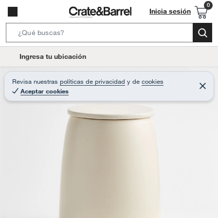
Inicia sesión
S
e
l
Ingresa tu ubicación
a
o
r
c
Revisa nuestras
políticas de privacidad
y
de
cookies
c
C
a
Aceptar cookies
e
h
r
t
r
B
a
i
r
a
o
r
n
-
i
c
o
n