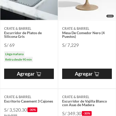
CRATE & BARREL
CRATE & BARREL
Escurridor de Platos de
Mesa De Comedor Nero (4
Silicona Gris
Puestos)
S/ 69
S/ 7,229
Llega mañana
Retira desde 90 min
Agregar
Agregar
CRATE & BARREL
CRATE & BARREL
Escritorio Casement 3 Cajones
Escurridor de Vajilla Blanco
con Asas de Madera
S/ 3,520.30
-30%
S/ 349.30
-30%
S/ 5,029