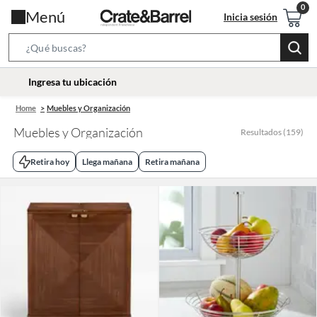
Menú
Inicia sesión
Search
Bar
location-
Ingresa tu ubicación
icon
Home
Muebles y Organización
Muebles y Organización
Resultados
(
159
)
Retira hoy
Llega mañana
Retira mañana