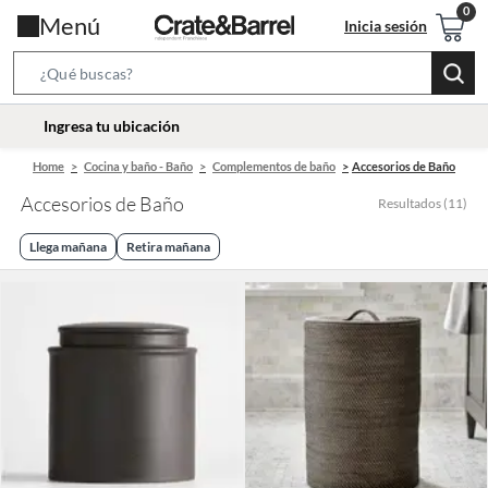
Menú
Inicia sesión
Search
Bar
location-
Ingresa tu ubicación
icon
Home
Cocina y baño - Baño
Complementos de baño
Accesorios de Baño
Accesorios de Baño
Resultados
(
11
)
Llega mañana
Retira mañana