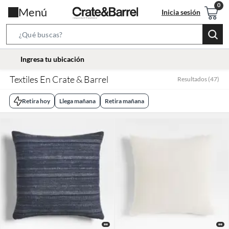
Menú
Inicia sesión
Search
Bar
location-
Ingresa tu ubicación
icon
Textiles En Crate & Barrel
Resultados
(
47
)
Retira hoy
Llega mañana
Retira mañana