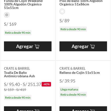
Funda de Cojín Weekend
Piso de Baño 100% Algodón
100% Algodón Orgánico
Orgánico 51x86cm
51x51cm
S/ 89
S/ 169
Retira desde 90 min
Retira desde 90 min
Agregar
Agregar
CRATE & BARREL
CRATE & BARREL
Toalla De Baño
Relleno de Cojin 51x51cm
Antimicrobiana Ash
S/ 39.95
S/ 95.40 - S/ 251.37
-40%
S/ 159 - S/ 419
Llega mañana
Retira desde 90 min
Retira desde 90 min