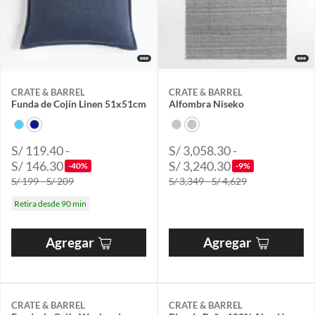
CRATE & BARREL
CRATE & BARREL
Funda de Cojín Linen 51x51cm
Alfombra Niseko
S/ 119.40 -
S/ 3,058.30 -
S/ 146.30
S/ 3,240.30
-40%
-9%
S/ 199 - S/ 209
S/ 3,349 - S/ 4,629
Retira desde 90 min
Agregar
Agregar
CRATE & BARREL
CRATE & BARREL