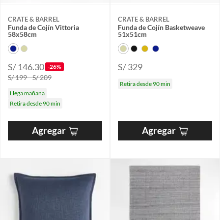
CRATE & BARREL
CRATE & BARREL
Funda de Cojín Vittoria
Funda de Cojín Basketweave
58x58cm
51x51cm
S/ 146.30
S/ 329
-26%
S/ 199 - S/ 209
Retira desde 90 min
Llega mañana
Retira desde 90 min
Agregar
Agregar