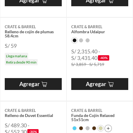
Agregar
Agregar
CRATE & BARREL
CRATE & BARREL
Relleno de cojín de plumas
Alfombra Udaipur
58.4cm
S/ 59
S/ 2,315.40 -
Llega mañana
S/ 3,431.40
-40%
Retira desde 90 min
S/ 3,859 - S/ 5,719
Agregar
Agregar
CRATE & BARREL
CRATE & BARREL
Relleno de Duvet Essential
Funda de Cojín Relaxed
51x51cm
S/ 489.30 -
S/ 552.30
-30%