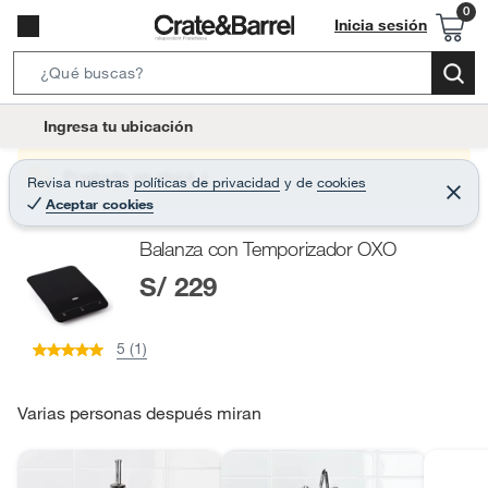
Inicia sesión
S
e
l
Ingresa tu ubicación
a
o
r
c
Producto sin stock :(
Revisa nuestras
políticas de privacidad
y
de
cookies
c
C
a
Aceptar cookies
e
h
r
t
r
B
Balanza con Temporizador OXO
a
i
r
a
S/ 229
o
r
n
-
5 (1)
i
c
o
Varias personas después miran
n