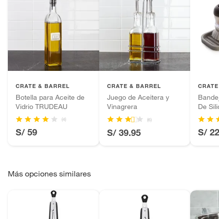
CRATE & BARREL
CRATE & BARREL
CRATE
Botella para Aceite de
Juego de Aceitera y
Bandej
Vidrio TRUDEAU
Vinagrera
De Sil
Interd
(4)
(6)
S/ 59
S/ 2
S/ 39.95
Más opciones similares