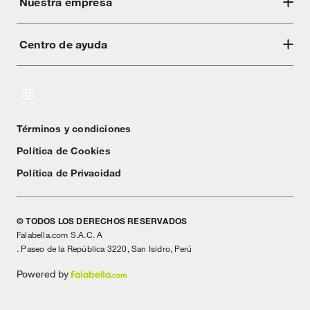
Nuestra empresa
Centro de ayuda
Acerca de Crate
Tiendas
Cambios y devoluciones
Libro de Reclamaciones
Términos y condiciones
Textos Legales
Política de Cookies
Política de Privacidad
© TODOS LOS DERECHOS RESERVADOS
Falabella.com S.A.C. A
. Paseo de la República 3220, San Isidro, Perú
Powered by