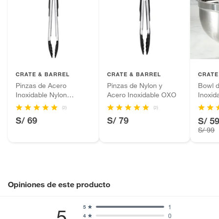
CRATE & BARREL
CRATE & BARREL
CRATE
Pinzas de Acero
Pinzas de Nylon y
Bowl 
Inoxidable Nylon
Acero Inoxidable OXO
Inoxid
Grandes OXO
(2)
(2)
S/ 69
S/ 79
S/ 5
S/ 99
Opiniones de este producto
1
5
5
0
4