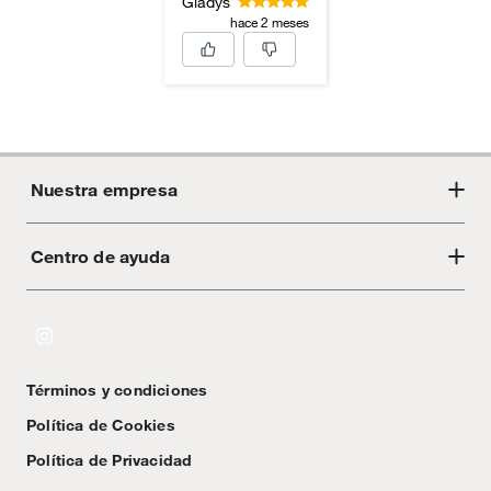
Gladys
hace 2 meses
Nuestra empresa
Centro de ayuda
Acerca de Crate
Tiendas
Cambios y devoluciones
Libro de Reclamaciones
Términos y condiciones
Textos Legales
Política de Cookies
Política de Privacidad