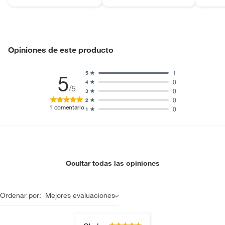
Opiniones de este producto
1
5
5
0
4
/5
0
3
0
2
1
comentario
0
1
Ocultar todas las opiniones
Ordenar por:
Mejores evaluaciones