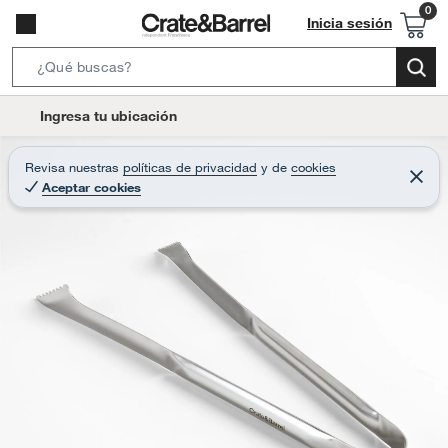
Inicia sesión
S
e
l
Ingresa tu ubicación
a
o
r
c
Revisa nuestras
políticas de privacidad
y
de
cookies
c
C
a
Aceptar cookies
e
h
r
t
r
B
a
i
r
a
o
r
n
-
i
c
o
n