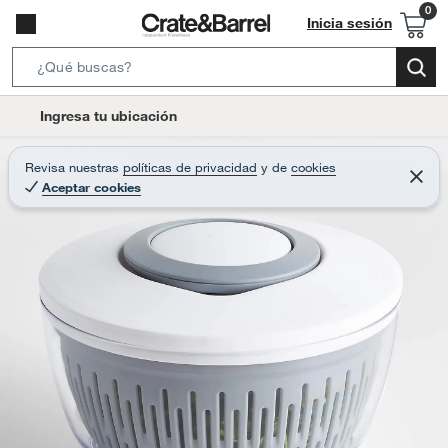
Inicia sesión
S
e
l
Ingresa tu ubicación
a
o
r
c
Revisa nuestras
políticas de privacidad
y
de
cookies
c
C
a
Aceptar cookies
e
h
r
t
r
B
a
i
r
a
o
r
n
-
i
c
o
n