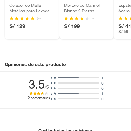
Baterías de auto.
Colador de Malla
Mortero de Mármol
Espátu
Metálica para Lavadero
Blanco 2 Piezas
Acero 
Motocicletas y bicicletas motorizadas.
de Cocina
Licores y cigarros electrónicos.
(10)
(8)
S/ 129
S/ 199
S/ 4
S/ 59
Opiniones de este producto
1
5
3.5
0
4
/5
0
3
1
2
2
comentarios
0
1
Ocultar todas las opiniones