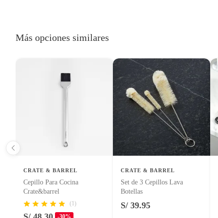
Productos hechos a medida.
Pinturas de color a pedido.
Plantas.
Más opciones similares
Productos que hayan sido previamente instalados.
Baterías de auto.
Motocicletas y bicicletas motorizadas.
Licores y cigarros electrónicos.
CRATE & BARREL
CRATE & BARREL
Cepillo Para Cocina
Set de 3 Cepillos Lava
Crate&barrel
Botellas
(1)
S/ 39.95
S/ 48.30
-30%