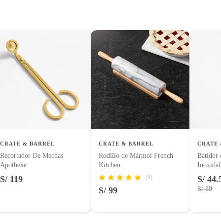
tes, otras con restricciones y algunas que no se pueden
 tienen:
uctos para asfalto, hormigón, albañilería.
nsilio
uctos para asfalto.
logía, línea blanca, colchones, muebles, bicicletas y máquinas.
CRATE & BARREL
CRATE & BARREL
CRATE 
Recortador De Mechas
Rodillo de Mármol French
Batidor
Apotheke
Kitchen
Inoxidab
entos alimenticios, vitaminas.
(9)
S/ 119
S/ 44.
S/ 89
S/ 99
con señales de uso, sin empaques, etiquetas o sellos.