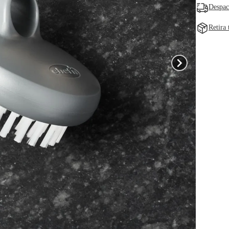
Despac
Retira