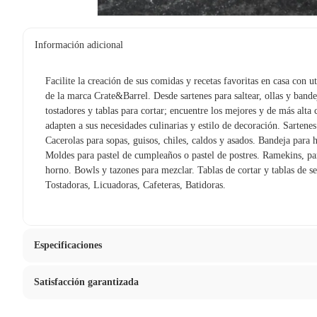
Información adicional
Facilite la creación de sus comidas y recetas favoritas en casa con u
de la marca Crate&Barrel. Desde sartenes para saltear, ollas y bande
tostadores y tablas para cortar; encuentre los mejores y de más alta 
adapten a sus necesidades culinarias y estilo de decoración. Sartenes 
Cacerolas para sopas, guisos, chiles, caldos y asados. Bandeja para 
Moldes para pastel de cumpleaños o pastel de postres. Ramekins, par
horno. Bowls y tazones para mezclar. Tablas de cortar y tablas de se
Tostadoras, Licuadoras, Cafeteras, Batidoras.
Especificaciones
Satisfacción garantizada
Condicion del producto
Nuevo
La mayoría de los productos tienen
30 días desde que los rec