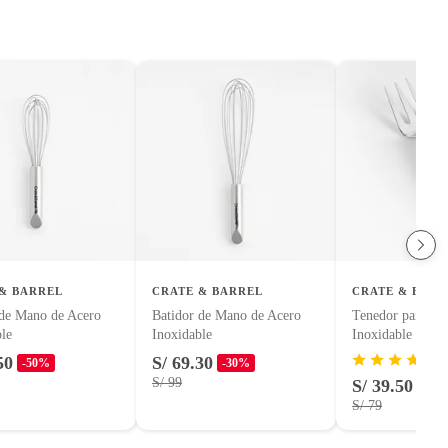
& BARREL
CRATE & BARREL
CRATE & BARR
 de Mano de Acero
Batidor de Mano de Acero
Tenedor para Ser
le
Inoxidable
Inoxidable
50
S/ 69.30
-50%
-30%
S/ 99
S/ 39.50
-50
S/ 79