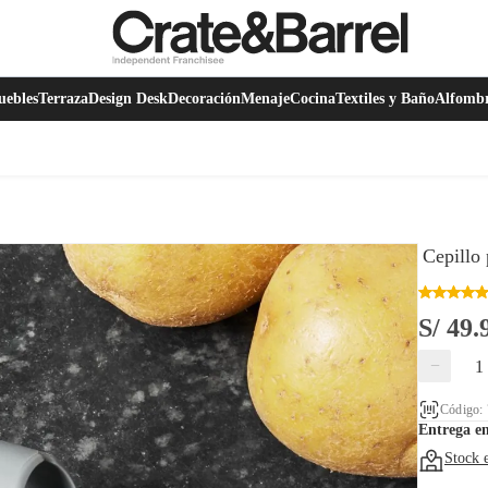
ebles
Terraza
Design Desk
Decoración
Menaje
Cocina
Textiles y Baño
Alfomb
Cepillo
S/ 49.
−
Código:
Entrega e
Stock 