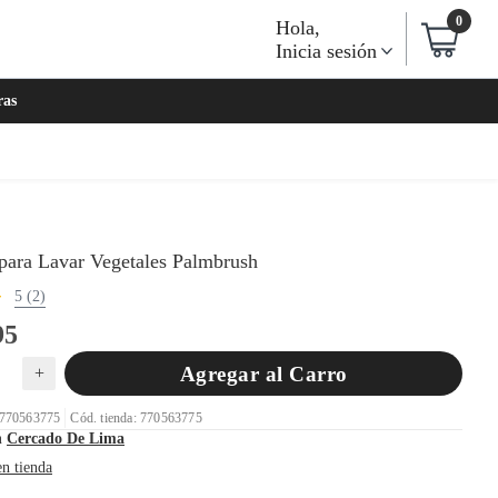
0
Hola
,
Inicia sesión
ras
 para Lavar Vegetales Palmbrush
5 (2)
95
Agregar al Carro
+
 770563775
Cód. tienda: 770563775
n
Cercado De Lima
en tienda