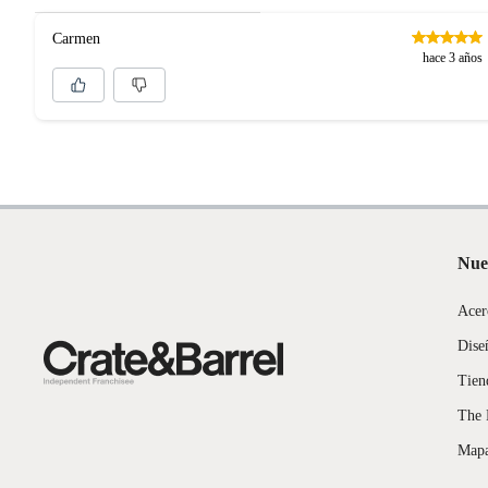
Carmen
hace 3 años
Nue
Acer
Dise
Tien
The 
Mapa