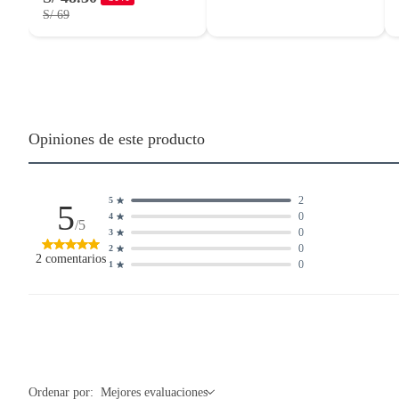
S/ 69
Opiniones de este producto
2
5
5
0
4
/5
0
3
0
2
2
comentarios
0
1
Ordenar por:
Mejores evaluaciones