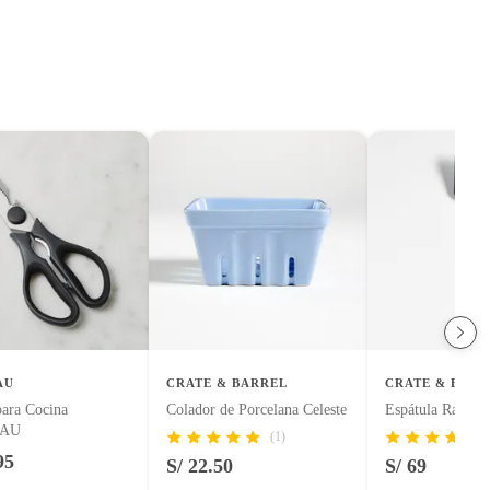
AU
CRATE & BARREL
CRATE & BARR
para Cocina
Colador de Porcelana Celeste
Espátula Ranura
AU
(1)
95
S/ 22.50
S/ 69