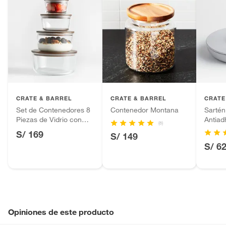
CRATE & BARREL
CRATE & BARREL
CRATE
Set de Contenedores 8
Contenedor Montana
Sartén
Piezas de Vidrio con
Antiad
(8)
Tapa de Madera
EvenC
S/ 169
S/ 149
S/ 6
Opiniones de este producto