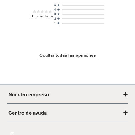
5
4
3
0
comentarios
2
1
Ocultar todas las opiniones
Nuestra empresa
Centro de ayuda
Acerca de Crate
Tiendas
Cambios y devoluciones