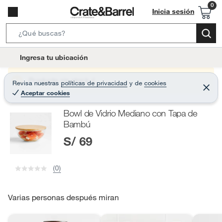
Inicia sesión
S
e
l
Ingresa tu ubicación
a
o
r
c
Producto sin stock :(
Revisa nuestras
políticas de privacidad
y
de
cookies
c
C
a
Aceptar cookies
e
h
r
t
r
B
Bowl de Vidrio Mediano con Tapa de
a
i
r
a
Bambú
o
r
S/ 69
n
-
i
(0)
c
o
Varias personas después miran
n