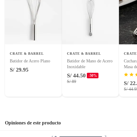
CRATE & BARREL
CRATE & BARREL
CRATE
Batidor de Acero Plano
Batidor de Mano de Acero
Cuchar
Inoxidable
Masa de
S/ 29.95
S/ 44.50
-50%
S/ 89
S/ 22
S/ 44.9
Opiniones de este producto