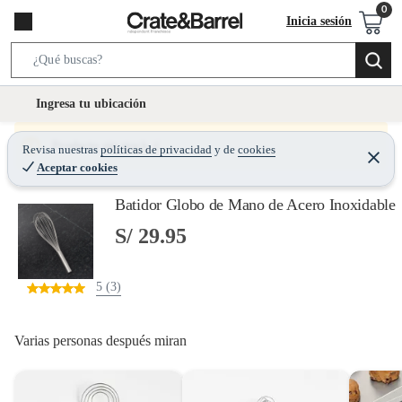
Inicia sesión
S
e
l
Ingresa tu ubicación
a
o
r
c
Producto sin stock :(
Revisa nuestras
políticas de privacidad
y
de
cookies
c
C
a
Aceptar cookies
e
h
r
t
r
B
Batidor Globo de Mano de Acero Inoxidable
a
i
r
a
o
S/ 29.95
r
n
-
5 (3)
i
c
o
Varias personas después miran
n