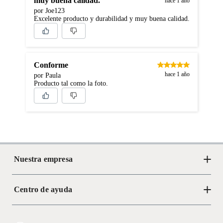
muy buena calidad.
hace 1 año
por Joe123
Excelente producto y durabilidad y muy buena calidad.
Conforme
hace 1 año
por Paula
Producto tal como la foto.
Nuestra empresa
Centro de ayuda
Acerca de Crate
Tiendas
Cambios y devoluciones