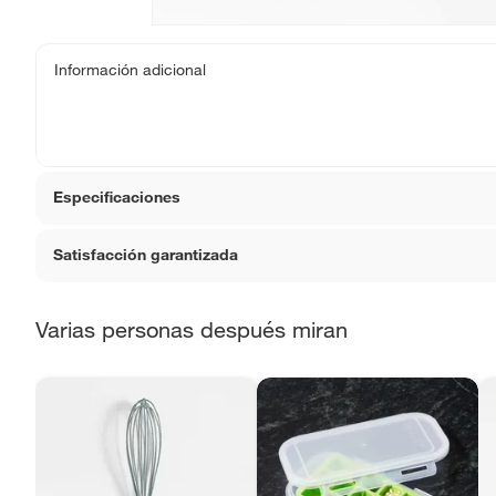
Información adicional
Especificaciones
Satisfacción garantizada
Modelo
351827
La mayoría de los productos tienen
30 días desde que 
Varias personas después miran
Sin embargo, tenemos categorías que cuentan con plazos
que no se pueden devolver ni cambiar. Conoce cuáles 
Productos vendidos por
Falabella, Tottus y otros vend
48 horas: cemento, mezclas de hormigón, morteros, yeso y ot
7 días: colchones y productos de combustión.