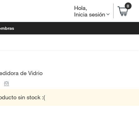
0
Hola
,
Inicia sesión
ombras
didora de Vidrio
(0)
oducto sin stock :(