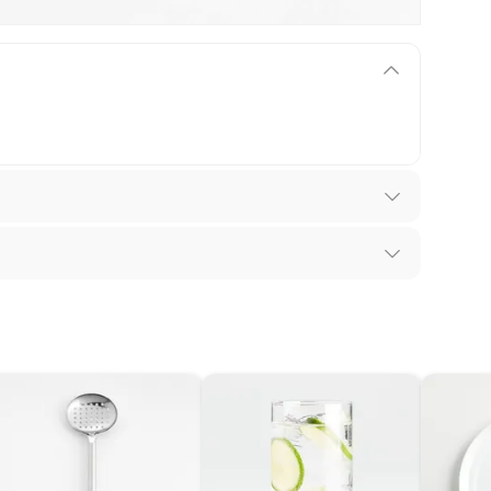
los recibes para hacer una devolución.
 diferentes, otras con restricciones y algunas
son:
edores tienen:
ros productos para asfalto, hormigón, albañilería.