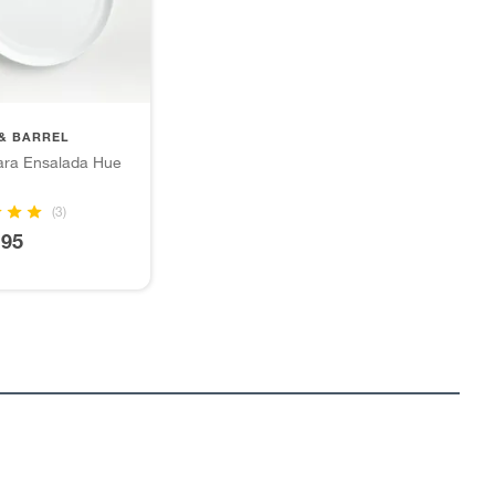
& BARREL
para Ensalada Hue
(3)
.95