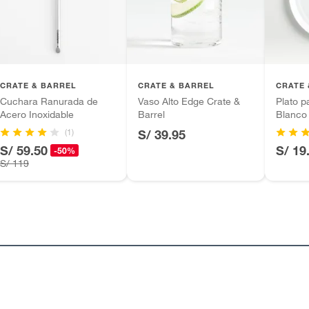
tros productos para asfalto.
ésticos, tecnología, línea blanca, colchones, muebles,
inión
CRATE & BARREL
CRATE & BARREL
CRATE 
Cuchara Ranurada de
Vaso Alto Edge Crate &
Plato 
Acero Inoxidable
Barrel
Blanco
(1)
S/ 39.95
, suplementos alimenticios, vitaminas.
S/ 59.50
S/ 19
-50%
S/ 119
as de baño con señales de uso, sin empaques, etiquetas o