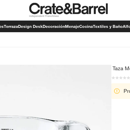
es
Terraza
Design Desk
Decoración
Menaje
Cocina
Textiles y Baño
Alf
Taza Me
Pr