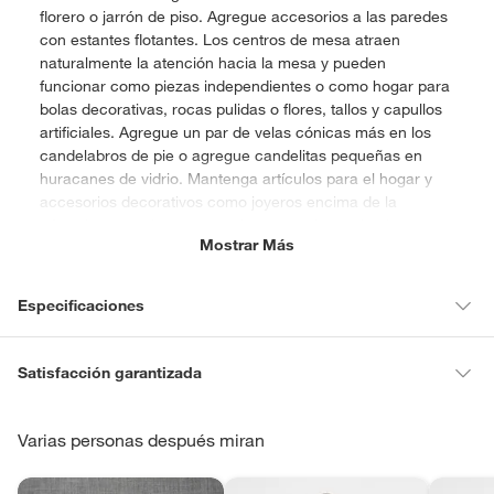
florero o jarrón de piso. Agregue accesorios a las paredes
con estantes flotantes. Los centros de mesa atraen
naturalmente la atención hacia la mesa y pueden
funcionar como piezas independientes o como hogar para
bolas decorativas, rocas pulidas o flores, tallos y capullos
artificiales. Agregue un par de velas cónicas más en los
candelabros de pie o agregue candelitas pequeñas en
huracanes de vidrio. Mantenga artículos para el hogar y
accesorios decorativos como joyeros encima de la
cómoda o tocador para un almacenamiento simple y
Mostrar Más
elegante.
Especificaciones
Material
Hierro
Satisfacción garantizada
La mayoría de los productos tienen
30 días desde que los recibes
para hacer una devolución.
Varias personas después miran
Tipo
Cucharas
Sin embargo, tenemos categorías que cuentan con plazos diferentes,
otras con restricciones y algunas que no se pueden devolver ni