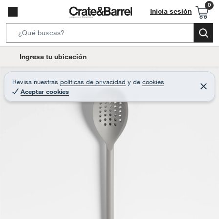
Inicia sesión
S
e
l
Ingresa tu ubicación
a
o
r
c
Revisa nuestras
políticas de privacidad
y
de
cookies
c
C
a
Aceptar cookies
e
h
r
t
r
B
a
i
r
a
o
r
n
-
i
c
o
n