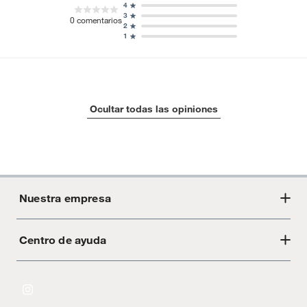
4
3
0
comentarios
2
1
Ocultar todas las opiniones
Nuestra empresa
Centro de ayuda
Acerca de Crate
Tiendas
Cambios y devoluciones