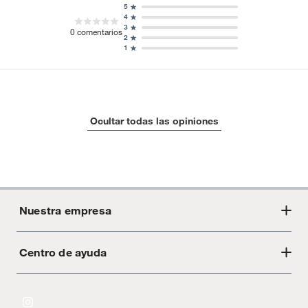
5
4
3
0
comentarios
2
1
Ocultar todas las opiniones
Nuestra empresa
Centro de ayuda
Acerca de Crate
Tiendas
Cambios y devoluciones