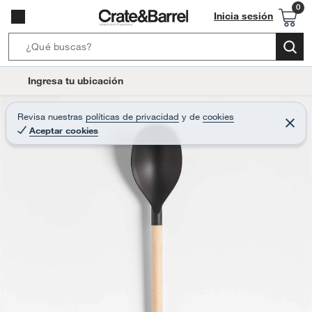
Inicia sesión
S
e
l
Ingresa tu ubicación
a
o
r
c
Revisa nuestras
políticas de privacidad
y
de
cookies
c
C
a
Aceptar cookies
e
h
r
t
r
B
a
i
r
a
o
r
n
-
i
c
o
n