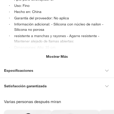
Uso: Fino
Hecho en: China
Garantía del proveedor: No aplica
Información adicional: - Silicona con núcleo de nailon -
Silicona no porosa
resistente a manchas y rayones - Agarre resistente -
Mantener alejado de llamas abiertas:
Dimensiones: Alto: 35 cm
Ancho: 6 cm:
Mostrar Más
Condicion del producto: Nuevo
Especificaciones
Condicion del
Nuevo
Satisfacción garantizada
producto
La mayoría de los productos tienen
30 días desde que los recibes
para hacer una devolución.
Varias personas después miran
Material
Silicona
Sin embargo, tenemos categorías que cuentan con plazos diferentes,
otras con restricciones y algunas que no se pueden devolver ni