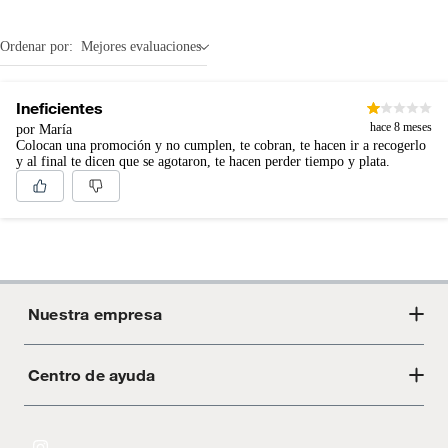
Ordenar por:
Mejores evaluaciones
Ineficientes
hace 8 meses
por María
Colocan una promoción y no cumplen, te cobran, te hacen ir a recogerlo
y al final te dicen que se agotaron, te hacen perder tiempo y plata.
Nuestra empresa
Centro de ayuda
Acerca de Crate
Tiendas
Cambios y devoluciones