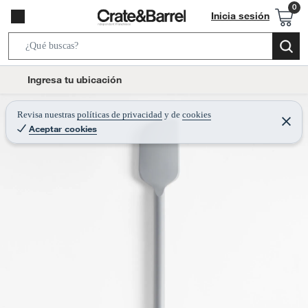
Inicia sesión
S
e
l
Ingresa tu ubicación
a
o
r
c
Revisa nuestras
políticas de privacidad
y
de
cookies
c
C
a
Aceptar cookies
e
h
r
t
r
B
a
i
r
a
o
r
n
-
i
c
o
n