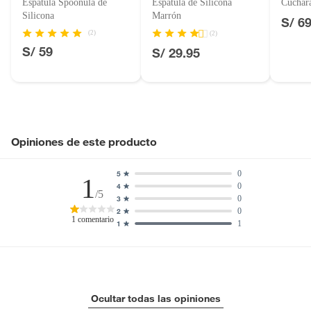
Espátula Spoonula de
Espátula de Silicona
Cuchara
Motocicletas y bicicletas motorizadas.
Silicona
Marrón
S/ 6
Licores y cigarros electrónicos.
(2)
(2)
S/ 59
S/ 29.95
Opiniones de este producto
0
5
1
0
4
/5
0
3
0
2
1
comentario
1
1
Ocultar todas las opiniones