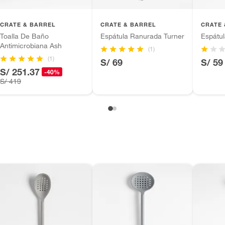
inión
CRATE & BARREL
CRATE & BARREL
CRATE 
Toalla De Baño
Espátula Ranurada Turner
Espátul
Antimicrobiana Ash
(1)
(1)
S/ 69
S/ 59
, suplementos alimenticios, vitaminas.
S/ 251.37
-40%
S/ 419
as de baño con señales de uso, sin empaques, etiquetas o