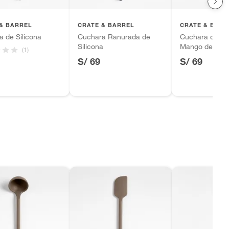
& BARREL
CRATE & BARREL
CRATE & BARR
a de Silicona
Cuchara Ranurada de
Cuchara de Sil
Silicona
Mango de Mad
(1)
S/ 69
S/ 69