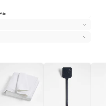
 Más
nes
los recibes para hacer una devolución.
 diferentes, otras con restricciones y algunas
son:
edores tienen:
ros productos para asfalto, hormigón, albañilería.
s Unidos
tros productos para asfalto.
ésticos, tecnología, línea blanca, colchones, muebles,