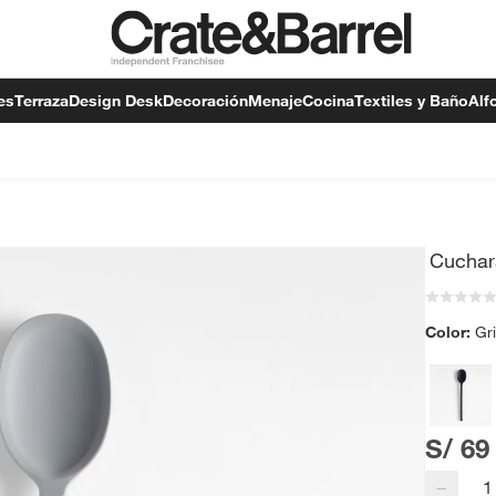
es
Terraza
Design Desk
Decoración
Menaje
Cocina
Textiles y Baño
Alf
Cuchar
Color:
Gr
S/ 69
−