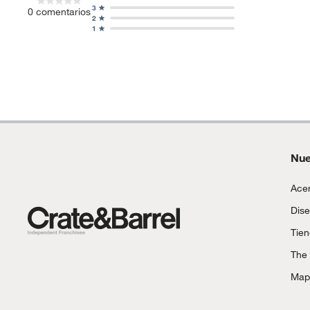
3
0
comentarios
2
1
Nue
Acer
Dise
Tie
The
Mapa