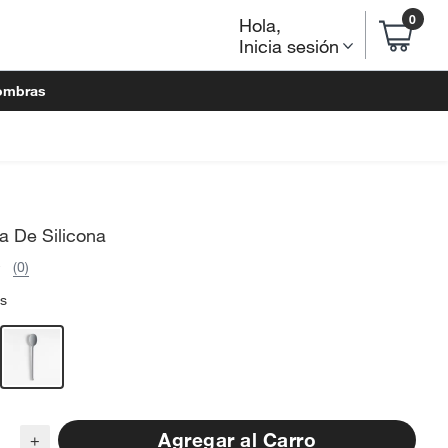
0
Hola
,
Inicia sesión
ombras
a De Silicona
(0)
is
Agregar al Carro
+