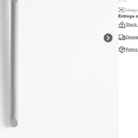
Código
Entrega 
Stock 
Despa
Retir