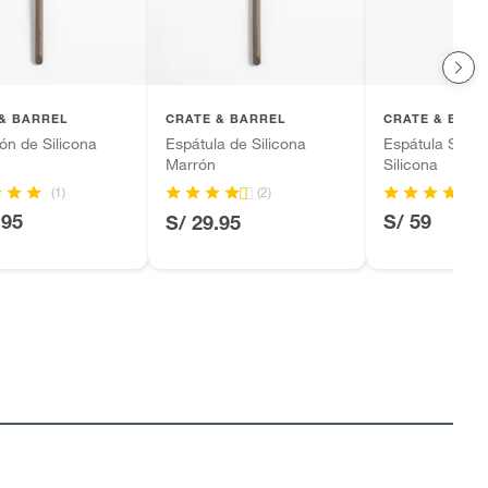
& BARREL
CRATE & BARREL
CRATE & BARR
n de Silicona
Espátula de Silicona
Espátula Spoo
Marrón
Silicona
(1)
(2)
.95
S/ 59
S/ 29.95