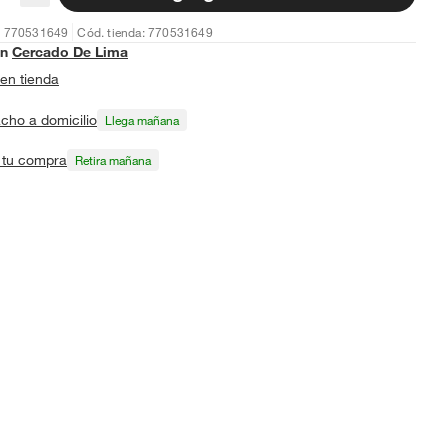
: 770531649
Cód. tienda: 770531649
en
Cercado De Lima
en tienda
cho a domicilio
Llega mañana
a tu compra
Retira mañana