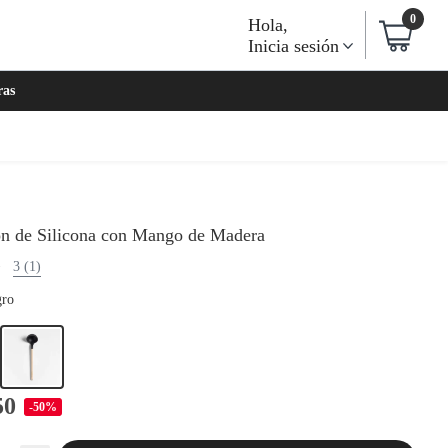
0
Hola
,
Inicia sesión
ras
n de Silicona con Mango de Madera
3 (1)
ro
50
-50%