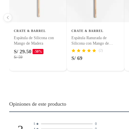
CRATE & BARREL
CRATE & BARREL
Espátula de Silicona con
Espátula Ranurada de
Mango de Madera
Silicona con Mango de
Madera
(2)
S/ 29.50
-50%
S/ 59
S/ 69
Opiniones de este producto
0
5
0
4