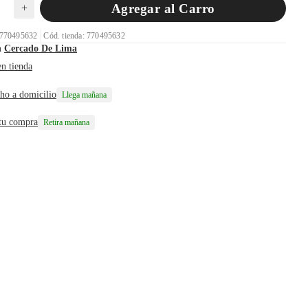
Agregar al Carro
+
 770495632
Cód. tienda: 770495632
n
Cercado De Lima
en tienda
ho a domicilio
Llega mañana
 tu compra
Retira mañana