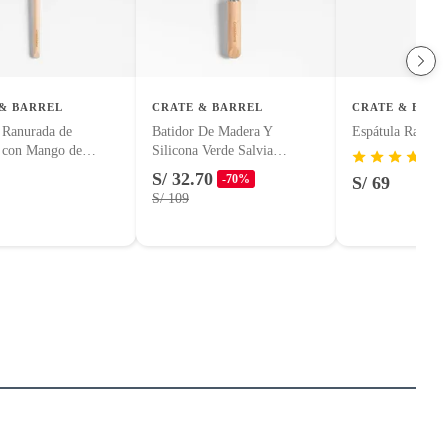
& BARREL
CRATE & BARREL
CRATE & BARR
 Ranurada de
Batidor De Madera Y
Espátula Ranura
a con Mango de
Silicona Verde Salvia
Crate&barrel 30cm
S/ 32.70
-70%
S/ 69
S/ 109