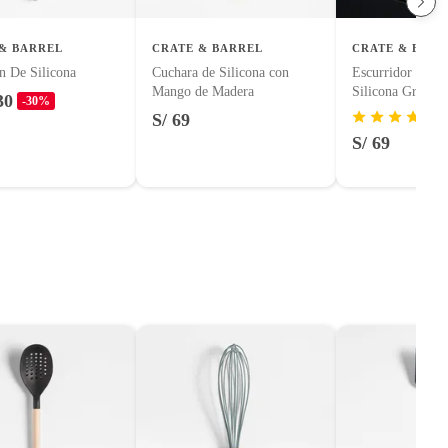
& BARREL
CRATE & BARREL
CRATE & BARR
n De Silicona
Cuchara de Silicona con
Escurridor de Pl
Mango de Madera
Silicona Gris
30
-30%
S/ 69
S/ 69