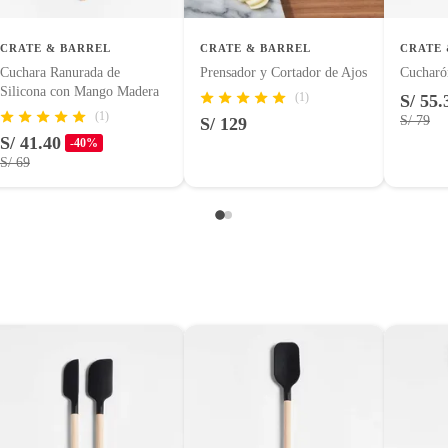
o
CRATE & BARREL
CRATE & BARREL
CRATE 
Cuchara Ranurada de
Prensador y Cortador de Ajos
Cucharó
Silicona con Mango Madera
(1)
S/ 55.
entos alimenticios, vitaminas.
(1)
S/ 79
S/ 129
S/ 41.40
-40%
con señales de uso, sin empaques, etiquetas o sellos.
S/ 69