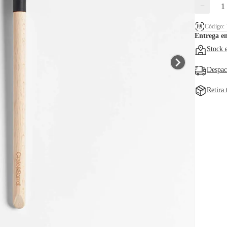
−
Código:
Entrega e
Stock 
Despac
Retira