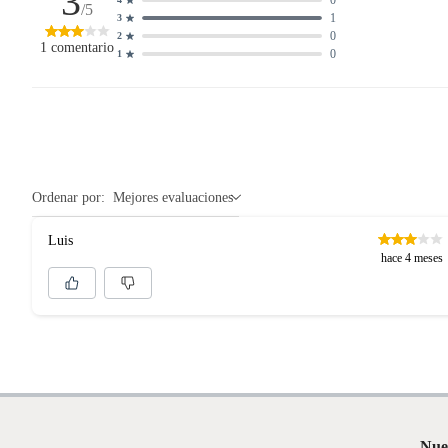
3
/5
1
3
0
2
1
comentario
0
1
Ordenar por:
Mejores evaluaciones
Luis
hace 4 meses
Nue