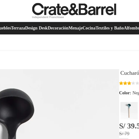
ebles
Terraza
Design Desk
Decoración
Menaje
Cocina
Textiles y Baño
Alfomb
Cucharó
Color:
Neg
S/ 39.
S/ 79