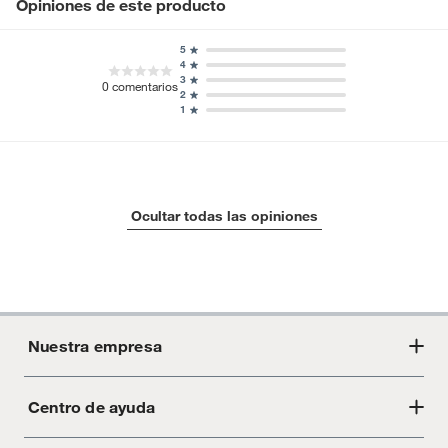
Opiniones de este producto
5
4
3
0
comentarios
2
1
Ocultar todas las opiniones
Nuestra empresa
Centro de ayuda
Acerca de Crate
Tiendas