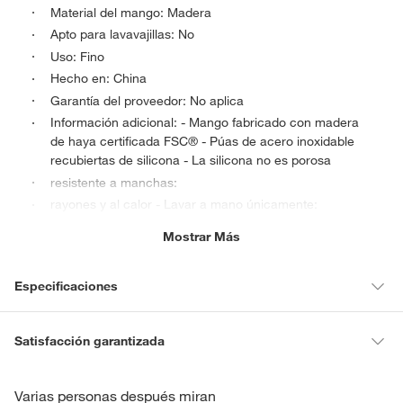
Material del mango: Madera
Apto para lavavajillas: No
Uso: Fino
Hecho en: China
Garantía del proveedor: No aplica
Información adicional: - Mango fabricado con madera
de haya certificada FSC® - Púas de acero inoxidable
recubiertas de silicona - La silicona no es porosa
resistente a manchas:
rayones y al calor - Lavar a mano únicamente:
Dimensiones: Alto: 20 cm
Mostrar Más
Ancho: 4 cm:
Condicion del producto: Nuevo
Especificaciones
Condicion del
Nuevo
Satisfacción garantizada
producto
La mayoría de los productos tienen
30 días desde que los recibes
para hacer una devolución.
Varias personas después miran