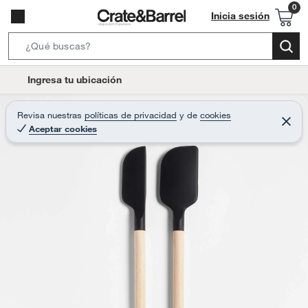
Inicia sesión
S
e
l
Ingresa tu ubicación
a
o
r
c
Revisa nuestras
políticas de privacidad
y
de
cookies
c
C
a
Aceptar cookies
e
h
r
t
r
B
a
i
r
a
o
r
n
-
i
c
o
n