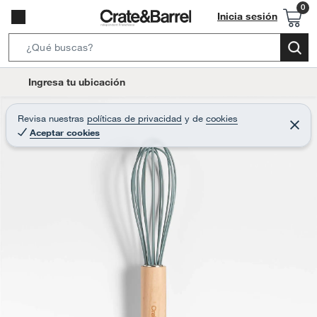
Inicia sesión
S
e
l
Ingresa tu ubicación
a
o
r
c
Revisa nuestras
políticas de privacidad
y
de
cookies
c
C
a
Aceptar cookies
e
h
r
t
r
B
a
i
r
a
o
r
n
-
i
c
o
n