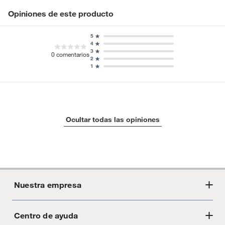
Opiniones de este producto
5
4
3
0
comentarios
2
1
Ocultar todas las opiniones
Nuestra empresa
Centro de ayuda
Acerca de Crate