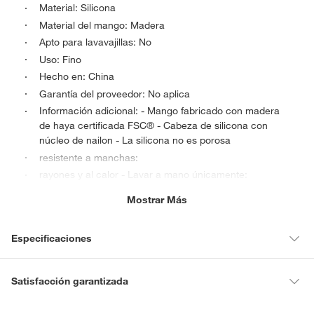
Material: Silicona
Material del mango: Madera
Apto para lavavajillas: No
Uso: Fino
Hecho en: China
Garantía del proveedor: No aplica
Información adicional: - Mango fabricado con madera
de haya certificada FSC® - Cabeza de silicona con
núcleo de nailon - La silicona no es porosa
resistente a manchas:
rayones y al calor - Lavar a mano únicamente:
Dimensiones: Alto: 33 cm
Mostrar Más
Ancho: 8 cm:
Condicion del producto: Nuevo
Especificaciones
Condicion del
Nuevo
Satisfacción garantizada
producto
La mayoría de los productos tienen
30 días desde que los recibes