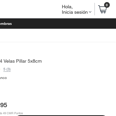
0
Hola
,
Inicia sesión
ombras
4 Velas Pillar 5x8cm
5 (3)
anco
.95
ta 49 CMR Puntos