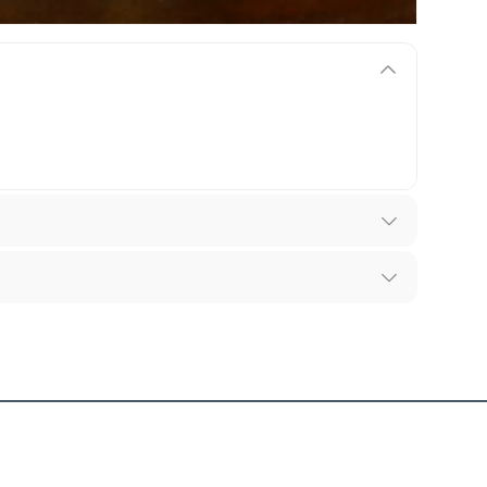
los recibes para hacer una devolución.
 diferentes, otras con restricciones y algunas
son:
oma
edores tienen:
ros productos para asfalto, hormigón, albañilería.
ntía se ajusta a nuestras políticas de cambios y