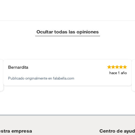
iones.
tros productos para asfalto.
ésticos, tecnología, línea blanca, colchones, muebles,
Ocultar todas las opiniones
inión
6cm x6cm
Bernardita
, suplementos alimenticios, vitaminas.
hace 1 año
Publicado originalmente en
falabella.com
m
as de baño con señales de uso, sin empaques, etiquetas o
 o pilar
stra empresa
Centro de ayu