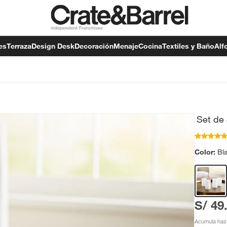
es
Terraza
Design Desk
Decoración
Menaje
Cocina
Textiles y Baño
Alf
Set de 
Color:
Bl
S/ 49
Acumula has