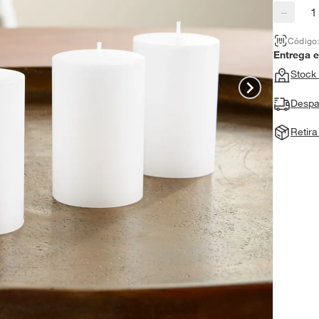
−
Código
Entrega 
Stock 
Despa
Retir