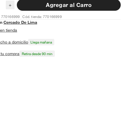
Agregar al Carro
+
: 770166999
Cód. tienda: 770166999
en
Cercado De Lima
en tienda
cho a domicilio
Llega mañana
a tu compra
Retira desde 90 min